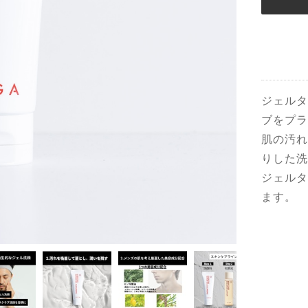
ジェルタ
ブをプラ
肌の汚れ
りした洗
ジェルタ
ます。