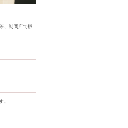
等、期間店で販
す。