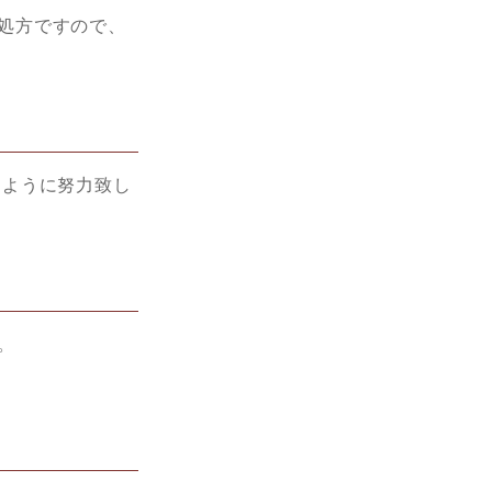
処方ですので、
るように努力致し
。