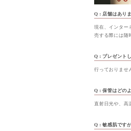
Q : 店舗はあり
現在、インター
売する際には随時
Q : プレゼン
行っておりませ
Q : 保管はど
直射日光や、高
Q : 敏感肌で